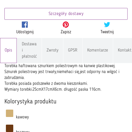
Szczegóły dostawy
Udostępnij
Zapisz
Tweetnij
Dostawa
Opis
i
Zwroty
GPSR
Komentarze
Kontakt
płatność
Torebka haftowana sznurkiem poliestrowym na kanwie plastikowej.
Sznurek poliestrowy jest trwały,niemehaci się,jest odporny na wilgoć i
zabrudzenia.
Torebka posiada podszewke z dwoma kieszonkami.
Wymiary torebki:25cmX17cmX6cm. długość paska 116cm.
Kolorystyka produktu
kawowy