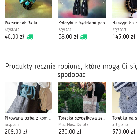
Pierścionek Bella
Kolczyki z frędzlami pop
KrystArt
KrystArt
KrystArt
46,00 zł
58,00 zł
145,00 zł
Produkty ręcznie robione, które mogą Ci si
spodobać
Pikowana torba z kominem do wózka
Torebka szydełkowa ze sznurka bawełnianego
raspberi
Misz Masz Dorota
artigiano
209,00 zł
230,00 zł
370,00 zł