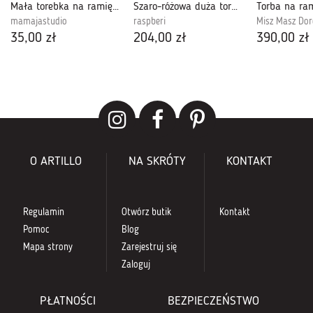
Mała torebka na ramię, etui na telefon,listonoszka szary
Szaro-różowa duża torba z kominem baranek
mamajastudio
raspberi
Misz Masz Dor
35,00 zł
204,00 zł
390,00 zł
O ARTILLO
NA SKRÓTY
KONTAKT
Regulamin
Otwórz butik
Kontakt
Pomoc
Blog
Mapa strony
Zarejestruj się
Zaloguj
PŁATNOŚCI
BEZPIECZEŃSTWO