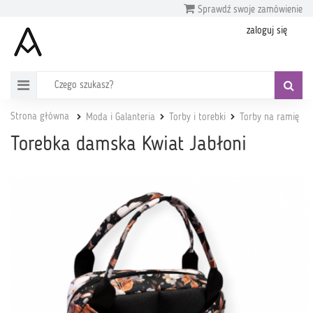
Sprawdź swoje zamówienie
zaloguj się
Strona główna
Moda i Galanteria
Torby i torebki
Torby na ramię
Torebka damska Kwiat Jabłoni