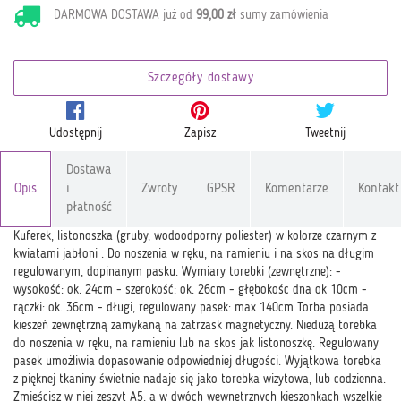
DARMOWA DOSTAWA już od
99,00 zł
sumy zamówienia
Szczegóły dostawy
Udostępnij
Zapisz
Tweetnij
Dostawa
Opis
i
Zwroty
GPSR
Komentarze
Kontakt
płatność
Kuferek, listonoszka (gruby, wodoodporny poliester) w kolorze czarnym z
kwiatami jabłoni . Do noszenia w ręku, na ramieniu i na skos na długim
regulowanym, dopinanym pasku. Wymiary torebki (zewnętrzne): -
wysokość: ok. 24cm - szerokość: ok. 26cm - głębokośc dna ok 10cm -
rączki: ok. 36cm - długi, regulowany pasek: max 140cm Torba posiada
kieszeń zewnętrzną zamykaną na zatrzask magnetyczny. Niedużą torebka
do noszenia w ręku, na ramieniu lub na skos jak listonoszkę. Regulowany
pasek umożliwia dopasowanie odpowiedniej długości. Wyjątkowa torebka
z pięknej tkaniny świetnie nadaje się jako torebka wizytowa, lub codzienna.
Zmieścisz w niej zeszyt A5, a w dwóch wewnętrznych kieszonkach wszelkie