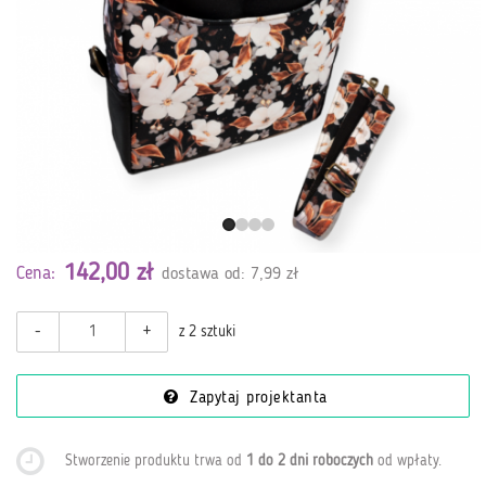
142,00 zł
Cena:
dostawa od: 7,99 zł
-
+
z 2 sztuki
Zapytaj projektanta
Stworzenie produktu trwa od
1 do 2 dni roboczych
od wpłaty
.