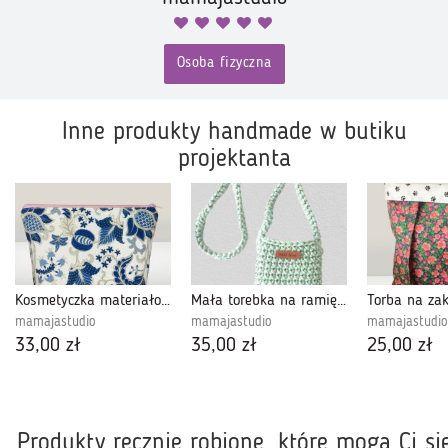
Osoba fizyczna
Inne produkty handmade w butiku
projektanta
Kosmetyczka materiałowa solidna, stylowa ,praktyczna.
Mała torebka na ramię, etui na telefon,listonoszka szaromięta.
mamajastudio
mamajastudio
mamajastudio
33,00 zł
35,00 zł
25,00 zł
Produkty ręcznie robione, które mogą Ci si