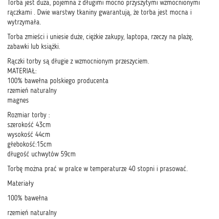
Torba jest duża, pojemna z długimi mocno przyszytymi wzmocnionymi
rączkami . Dwie warstwy tkaniny gwarantują, że torba jest mocna i
wytrzymała.
Torba zmieści i uniesie duże, ciężkie zakupy, laptopa, rzeczy na plażę,
zabawki lub książki.
Rączki torby są długie z wzmocnionym przeszyciem.
MATERIAŁ:
100% bawełna polskiego producenta
rzemień naturalny
magnes
Rozmiar torby :
szerokość 43cm
wysokość 44cm
głebokość:15cm
długość uchwytów 59cm
Torbę można prać w pralce w temperaturze 40 stopni i prasować.
Materiały
100% bawełna
rzemień naturalny