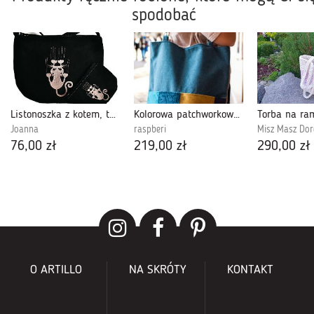
spodobać
Listonoszka z kotem, torebka kot dla 10 latki
Kolorowa patchworkowa torba na ramię z kieszeniami
Joanna
raspberi
Misz Masz Dor
76,00 zł
219,00 zł
290,00 zł
O ARTILLO
NA SKRÓTY
KONTAKT