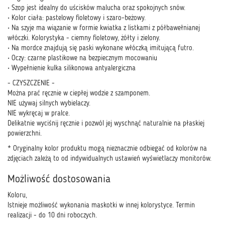
• Szop jest idealny do uścisków malucha oraz spokojnych snów.
• Kolor ciała: pastelowy fioletowy i szaro-beżowy.
• Na szyje ma wiązanie w formie kwiatka z listkami z półbawełnianej
włóczki. Kolorystyka - ciemny fioletowy, żółty i zielony.
• Na mordce znajdują się paski wykonane włóczką imitującą futro.
• Oczy: czarne plastikowe na bezpiecznym mocowaniu
• Wypełnienie kulka silikonowa antyalergiczna
- CZYSZCZENIE -
Można prać ręcznie w ciepłej wodzie z szamponem.
NIE używaj silnych wybielaczy.
NIE wykręcaj w pralce.
Delikatnie wyciśnij ręcznie i pozwól jej wyschnąć naturalnie na płaskiej
powierzchni.
* Oryginalny kolor produktu mogą nieznacznie odbiegać od kolorów na
zdjęciach zależą to od indywidualnych ustawień wyświetlaczy monitorów.
Możliwość dostosowania
Koloru,
Istnieje możliwość wykonania maskotki w innej kolorystyce. Termin
realizacji - do 10 dni roboczych.