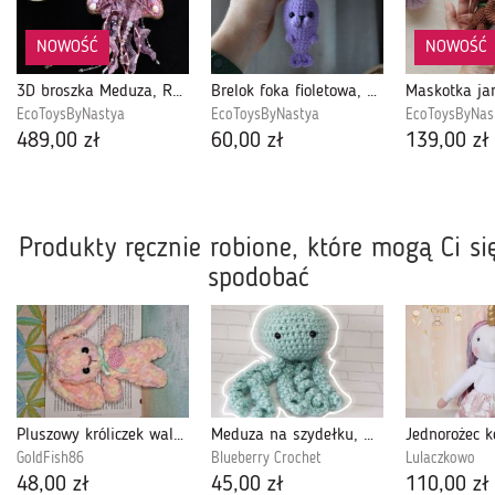
NOWOŚĆ
NOWOŚĆ
3D broszka Meduza, Ręcznie haftowana unikatowa biżuteria
Brelok foka fioletowa, Brelok foczka pluszowa, Breloczek dla dziecka
EcoToysByNastya
EcoToysByNastya
EcoToysByNas
489,00 zł
60,00 zł
139,00 zł
Produkty ręcznie robione, które mogą Ci si
spodobać
Pluszowy króliczek walentynka 1
Meduza na szydełku, maskotka, zabawka.
GoldFish86
Blueberry Crochet
Lulaczkowo
48,00 zł
45,00 zł
110,00 zł