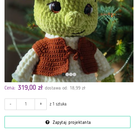
319,00 zł
Cena:
dostawa od: 18,99 zł
-
+
z 1 sztuka
Zapytaj projektanta