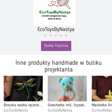
EcoToysByNastya
Osoba fizyczna
Inne produkty handmade w butiku
projektanta
Broszka ważka ręcznie haftowana, Broszka koralikowa, Prezent dla kobiety
Grzechotka miś, Gryzak na kółku dla niemowlaka, Prezent dla noworodka
EcoToysByNastya
EcoToysByNastya
EcoToysByNas