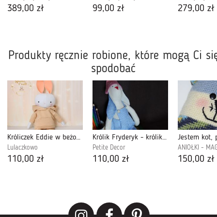
389,00 zł
99,00 zł
279,00 zł
Produkty ręcznie robione, które mogą Ci si
spodobać
Króliczek Eddie w beżowym dresiku przytulanka
Królik Fryderyk - królik tilda
Lulaczkowo
Petite Decor
ANIOŁKI - MA
110,00 zł
110,00 zł
150,00 zł