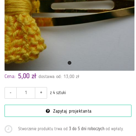
5,00 zł
Cena:
dostawa od: 13,00 zł
-
+
z 4 sztuki
Zapytaj projektanta
Stworzenie produktu trwa od
3 do 5 dni roboczych
od wpłaty
.