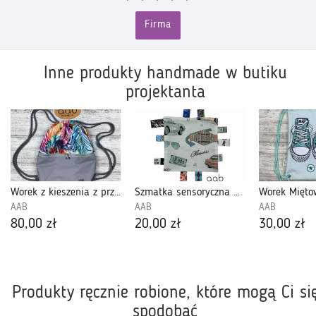
Firma
Inne produkty handmade w butiku
projektanta
Worek z kieszenia z przodu Kolorowe zebry
Szmatka sensoryczna Samochody Retro (412983)
AAB
AAB
AAB
80,00 zł
20,00 zł
30,00 zł
Produkty ręcznie robione, które mogą Ci si
spodobać