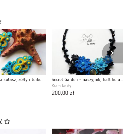
Loca - kolczyki sutasz, żółty i turkusowy
Secret Garden - naszyjnik, haft koralikowy
Fi
Kram Izoldy
Kr
200,00 zł
15
ać