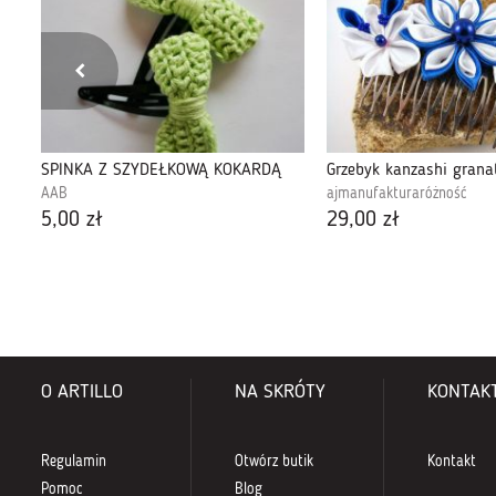
SPINKA Z SZYDEŁKOWĄ KOKARDĄ
Grzebyk kanzashi grana
AAB
ajmanufakturaróżność
5,00 zł
29,00 zł
O ARTILLO
NA SKRÓTY
KONTAK
Regulamin
Otwórz butik
Kontakt
Pomoc
Blog