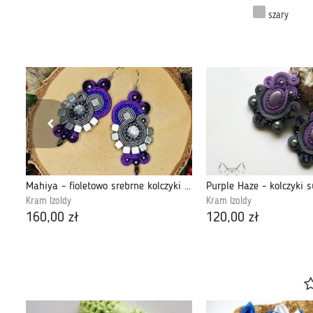
szary
Georgia - czarno różowe kolczyki sutasz
Mahiya - fioletowo srebrne kolczyki sutasz
Purple Haze - kolczyki 
Kram Izoldy
Kram Izoldy
160,00 zł
120,00 zł