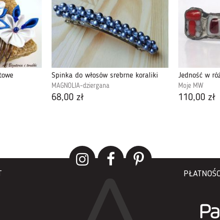
towe
Spinka do włosów srebrne koraliki
Jedność w ró
MAGNOLIA-dziergana
Moje MW
68,00 zł
110,00 zł
T
PŁATNOŚC