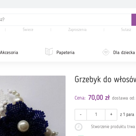
Świece
Zaproszenia
Sutasz
Akcesoria
Papeteria
Dla dziecka
Grzebyk do włosów
70,00 zł
Cena:
dostawa od:
-
+
z 1 para
Stworzenie produktu trw