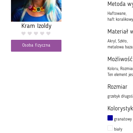
Metoda w
Haftowane,
haft koralikow
Kram Izoldy
Materiał 
Akryl, Szkło,
Osoba fizyczna
metalowa baza, 
Możliwość
Koloru, Rozmia
Ten element je
Rozmiar
grzebyk długoś
Kolorysty
granatowy
biały