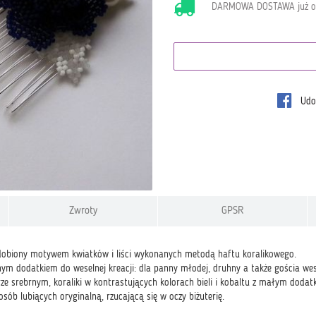
DARMOWA DOSTAWA już 
Udos
Zwroty
GPSR
dobiony motywem kwiatków i liści wykonanych metodą haftu koralikowego.
nym dodatkiem do weselnej kreacji: dla panny młodej, druhny a także gościa we
ze srebrnym, koraliki w kontrastujących kolorach bieli i kobaltu z małym dodat
sób lubiących oryginalną, rzucającą się w oczy biżuterię.