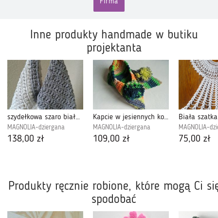
Firma
Inne produkty handmade w butiku
projektanta
szydełkowa szaro biała torba
Kapcie w jesiennych kolorach z pomponem
MAGNOLIA-dziergana
MAGNOLIA-dziergana
MAGNOLIA-dzi
138,00 zł
109,00 zł
75,00 zł
Produkty ręcznie robione, które mogą Ci si
spodobać