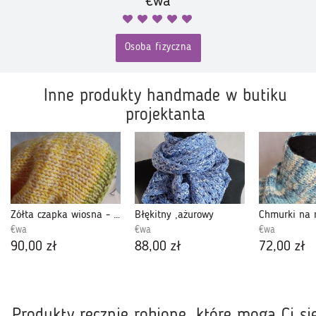
€wa
Osoba fizyczna
Inne produkty handmade w butiku
projektanta
Żółta czapka wiosna - jesień
Błękitny ,ażurowy
€wa
€wa
€wa
90,00 zł
88,00 zł
72,00 zł
Produkty ręcznie robione, które mogą Ci si