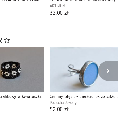
DYTACJA bransoletka
Gumka do włosów z koralikami w żywicy -czerń
Gw
ARTIMUM
AR
32,00 zł
14
ać
Pierścionek koralikowy w kwiatuszki 1
Ciemny błękit - pierścionek ze szkłem
Ln
Pociecha Jewelry
Pet
52,00 zł
42