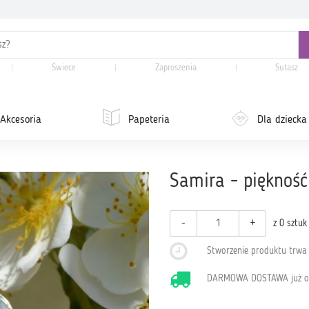
Świece
Zaproszenia
Sutasz
Akcesoria
Papeteria
Dla dziecka
Samira - piękność
-
+
z 0 sztuk
Stworzenie produktu trw
DARMOWA DOSTAWA już 