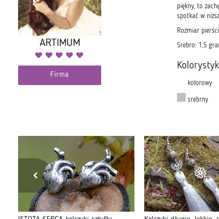
piękny, to zach
spotkać w niżs
Rozmiar pierśc
ARTIMUM
Srebro: 1,5 gr
Kolorysty
Firma
kolorowy
srebrny