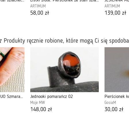
Kolczyki długie, lekkie, stal szlachetna
Listki złote. Pierścionek ze stali szlachetnej
JESIENNA ME
ARTIMUM
ARTIMUM
58,00 zł
139,00 zł
Produkty ręcznie robione, które mogą Ci się spodob
Pierścionek elastyczny DUO Szmaragd Nilu mod 2
Jednooki pomarańcz 02
Moje MW
GosiaM
148,00 zł
30,00 zł