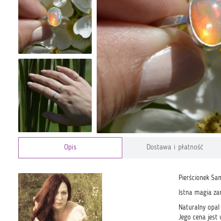
Opis
Dostawa i płatność
Pierścionek Sam
Istna magia za
Naturalny opal 
Jego cena jest 