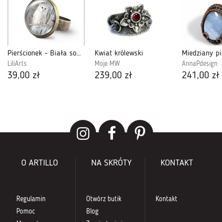
Pierścionek - Biała sowa - antyczny brąz
Kwiat królewski
LiliArts
Moje MW
AnnaPdesign
39,00 zł
239,00 zł
241,00 zł
O ARTILLO
NA SKRÓTY
KONTAKT
Regulamin
Otwórz butik
Kontakt
Pomoc
Blog