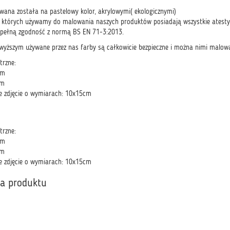
na została na pastelowy kolor, akrylowymi( ekologicznymi)
, których używamy do malowania naszych produktów posiadają wszystkie atesty 
h pełną zgodność z normą BS EN 71-3:2013.
wyższym używane przez nas farby są całkowicie bezpieczne i można nimi malowa
trzne:
cm
cm
e zdjęcie o wymiarach: 10x15cm
trzne:
cm
cm
e zdjęcie o wymiarach: 10x15cm
ka produktu