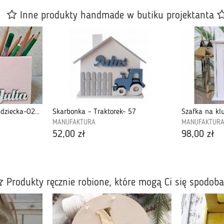
Inne produkty handmade w butiku projektanta
Organizer na kredki dla dziecka-O2K81
Skarbonka - Traktorek- 57
Szafka na klu
MANUFAKTURA
MANUFAKTUR
52,00 zł
98,00 zł
Produkty ręcznie robione, które mogą Ci się spodob