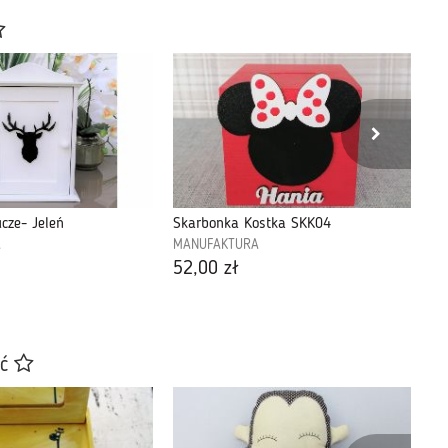
cze- Jeleń
Skarbonka Kostka SKK04
A
MANUFAKTURA
MA
52,00 zł
89
ać