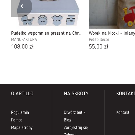
Drewniana lampka nocna dla dzieci LED tęcza
Pudełko wspomnień prezent na Chrzest- PW15
Worek na klocki - lnian
MANUFAKTURA
Petite Decor
108,00 zł
55,00 zł
O ARTILLO
NA SKRÓTY
KONTAK
Regulamin
Otwórz butik
Kontakt
Pomoc
Blog
Mapa strony
Zarejestruj się