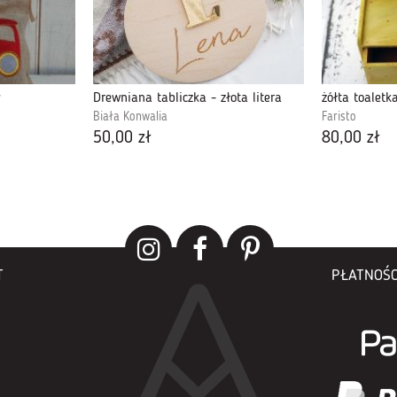
y
Drewniana tabliczka - złota litera
żółta toaletk
Biała Konwalia
Faristo
50,00 zł
80,00 zł
T
PŁATNOŚC