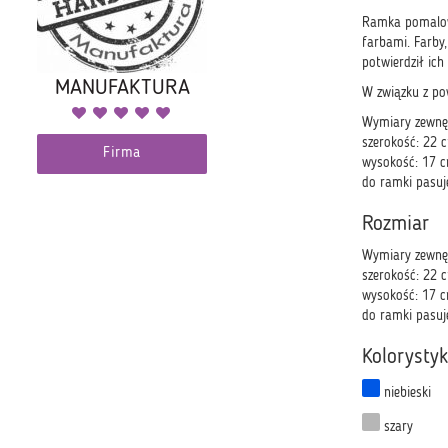
Ramka pomalowa
farbami. Farby
potwierdził ic
MANUFAKTURA
W związku z po
Wymiary zewnę
szerokość: 22 
Firma
wysokość: 17 
do ramki pasuj
Rozmiar
Wymiary zewnę
szerokość: 22 
wysokość: 17 
do ramki pasuj
Kolorysty
niebieski
szary