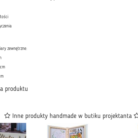
tości
yczenia
ary zewnętrzne:
m
 cm
cm
ka produktu
Inne produkty handmade w butiku projektanta