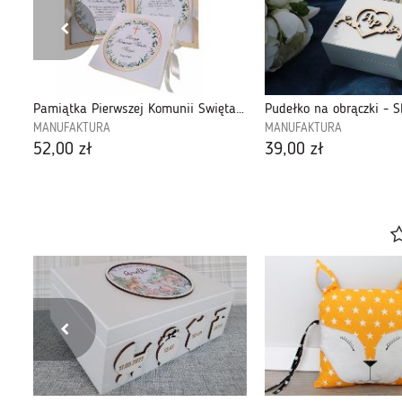
Pudełko wspomnień Prezent na Chrzest, Urodziny, Roczek-PWDZ09
Pamiątka Pierwszej Komunii Święta- Pudełko na pieniądze-PPK06
Pudełko na obrączki - 
MANUFAKTURA
MANUFAKTURA
52,00 zł
39,00 zł