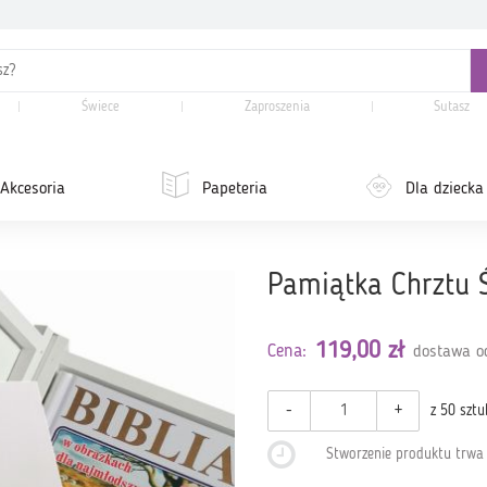
Świece
Zaproszenia
Sutasz
Akcesoria
Papeteria
Dla dziecka
Pamiątka Chrztu Ś
119,00 zł
Cena:
dostawa od
-
+
z 50 sztu
Stworzenie produktu trw