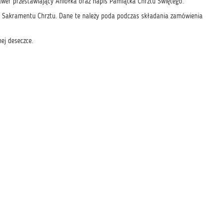
wer przestawiający Aniołka oraz napis Pamiątka Chrztu Świętego.
ia Sakramentu Chrztu. Dane te należy poda podczas składania zamówienia
ej deseczce.