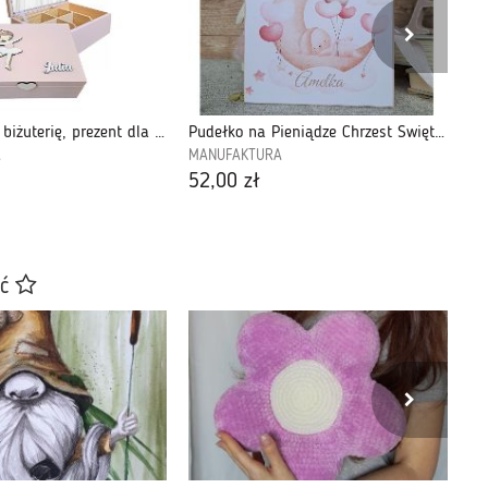
Szkatułka na biżuterię, prezent dla dziewczynki, lusterko, drewniana-L26
Pudełko na Pieniądze Chrzest Święty-PPCHDZ02
A
MANUFAKTURA
MA
52,00 zł
11
ać