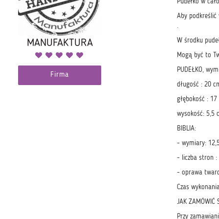
Pudełko w cało
Aby podkreślić
.
W środku pudeł
MANUFAKTURA
Mogą być to Tw
PUDEŁKO, wymi
Firma
długość : 20 c
głębokość : 17
wysokość: 5,5 
BIBLIA:
- wymiary: 12,
- liczba stron :
- oprawa tward
Czas wykonania
JAK ZAMÓWIĆ S
Przy zamawiani