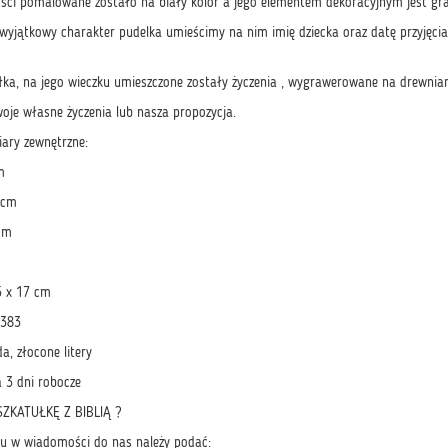
ści pomalowane zostało na biały kolor a jego elementem dekoracyjnym jest gra
 wyjątkowy charakter pudelka umieścimy na nim imię dziecka oraz datę przyjęc
ka, na jego wieczku umieszczone zostały życzenia , wygrawerowane na drewnian
oje własne życzenia lub nasza propozycja.
ary zewnętrzne:
m
 cm
cm
5 x 17 cm
 383
a, złocone litery
 3 dni robocze
ZKATUŁKĘ Z BIBLIĄ ?
u w wiadomości do nas należy podać: