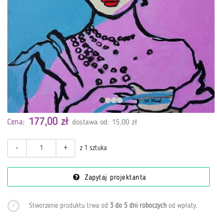
177,00 zł
Cena:
dostawa od: 15,00 zł
-
+
z 1 sztuka
Zapytaj projektanta
Stworzenie produktu trwa od
3 do 5 dni roboczych
od wpłaty
.