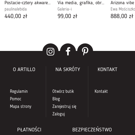
Postacie-cztery akwarele .
Via media, grafika, obraz malowany tuszem /2/
Arizona vibe
paulinalebida
Galeria-i
Ewa Mościszk
440,00 zł
99,00 zł
888,00 zł
O ARTILLO
NA SKRÓTY
KONTAKT
Regulamin
Otwórz butik
Kontakt
Pomoc
Blog
Mapa strony
Zarejestruj się
Zaloguj
PŁATNOŚCI
BEZPIECZEŃSTWO