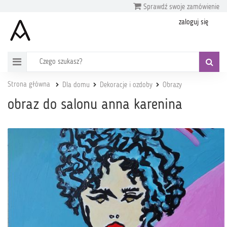
Sprawdź swoje zamówienie
zaloguj się
Strona główna
Dla domu
Dekoracje i ozdoby
Obrazy
obraz do salonu anna karenina