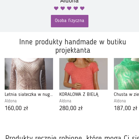
Aldona
Osoba fizyczna
Inne produkty handmade w butiku
projektanta
Letnia siateczka w nugacie
KORALOWA Z BIELĄ
Chusta w zie
Aldona
Aldona
Aldona
160,00 zł
280,00 zł
187,00 zł
Produkty ręcznie robione, które mogą Ci si