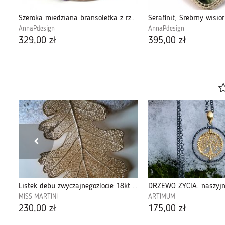
Czaroit, Srebrny naszyjnik z czaroitem
Szeroka miedziana bransoletka z rzemieniem
AnnaPdesign
AnnaPdesign
329,00 zł
395,00 zł
ą
Listek debu zwyczajnegozlocie 18kt -naszyjnik
MISS MARTINI
ARTIMUM
230,00 zł
175,00 zł