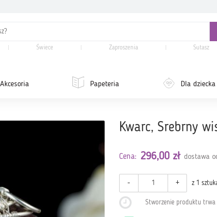
Świece
Zaproszenia
Sutasz
Akcesoria
Papeteria
Dla dziecka
Kwarc, Srebrny w
296,00 zł
Cena:
dostawa od
-
+
z 1 sztuk
Stworzenie produktu trw