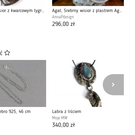
Miedzainy wisior z kwarcowym tygrysim okiem.
Agat, Srebrny wisior z plastrem Agatu indiana
AnnaPdesign
An
296,00 zł
32
ać
ebro 925, 46 cm
Labra z liściem
Za
Moje MW
Pr
340,00 zł
23