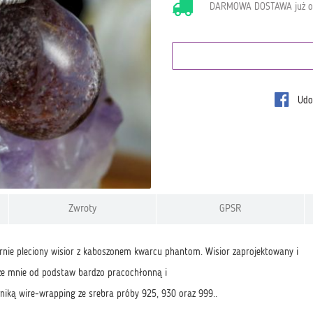
DARMOWA DOSTAWA już 
Udos
Zwroty
GPSR
ernie pleciony wisior z kaboszonem kwarcu phantom. Wisior zaprojektowany i
e mnie od podstaw bardzo pracochłonną i
hniką wire-wrapping ze srebra próby 925, 930 oraz 999..