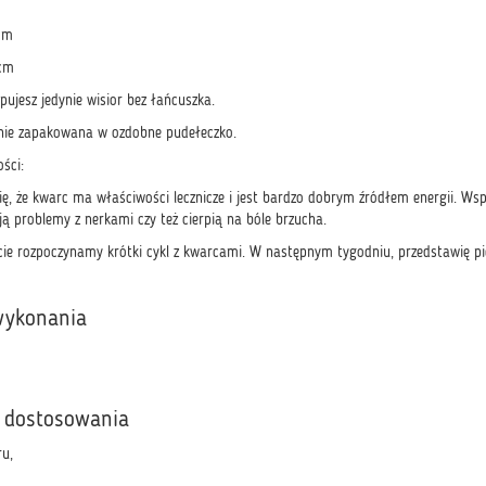
cm
 cm
upujesz jedynie wisior bez łańcuszka.
anie zapakowana w ozdobne pudełeczko.
ści:
ię, że kwarc ma właściwości lecznicze i jest bardzo dobrym źródłem energii. Ws
ą problemy z nerkami czy też cierpią na bóle brzucha.
 rozpoczynamy krótki cykl z kwarcami. W następnym tygodniu, przedstawię pier
wykonania
 dostosowania
u,