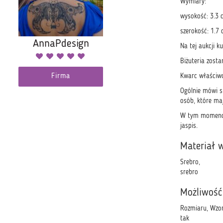
Wymiary:
wysokość: 3.3 
szerokość: 1.7
AnnaPdesign
Na tej aukcji k
Biżuteria zost
Firma
Kwarc właściwo
Ogólnie mówi s
osób, które maj
W tym momencie
jaspis.
Materiał 
Srebro,
srebro
Możliwość
Rozmiaru, Wzor
tak