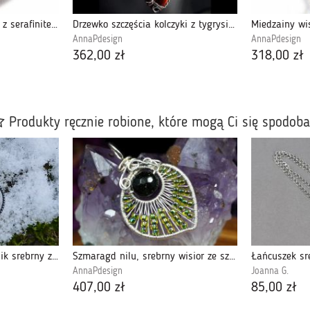
Serafinit, Srebrny wisior z serafinitem
Drzewko szczęścia kolczyki z tygrysim okiem
AnnaPdesign
AnnaPdesign
362,00 zł
318,00 zł
Produkty ręcznie robione, które mogą Ci się spodob
DRZEWO ŻYCIA. naszyjnik srebrny złocony.
Szmaragd nilu, srebrny wisior ze szmaragdem
Łańcuszek sr
AnnaPdesign
Joanna G.
407,00 zł
85,00 zł