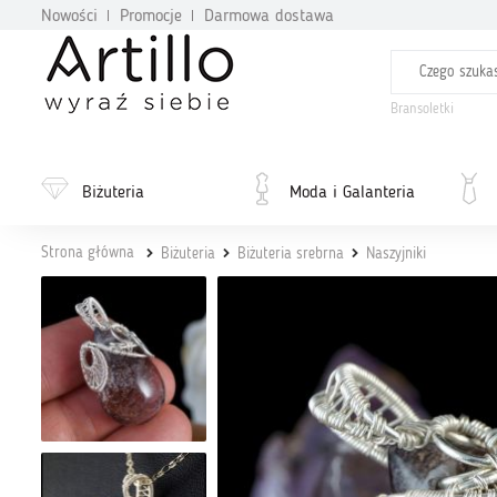
Nowości
Promocje
Darmowa dostawa
Bransoletki
Biżuteria
Moda i Galanteria
Strona główna
Biżuteria
Biżuteria srebrna
Naszyjniki