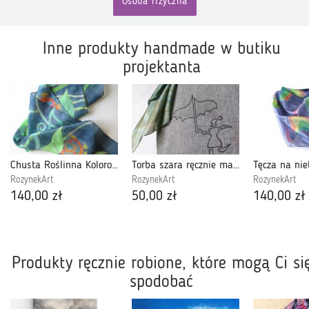
Osoba fizyczna
Inne produkty handmade w butiku
projektanta
Chusta Roślinna Kolorowa
Torba szara ręcznie malowana Ona z Parasolką
RozynekArt
RozynekArt
RozynekArt
140,00 zł
50,00 zł
140,00 zł
Produkty ręcznie robione, które mogą Ci si
spodobać