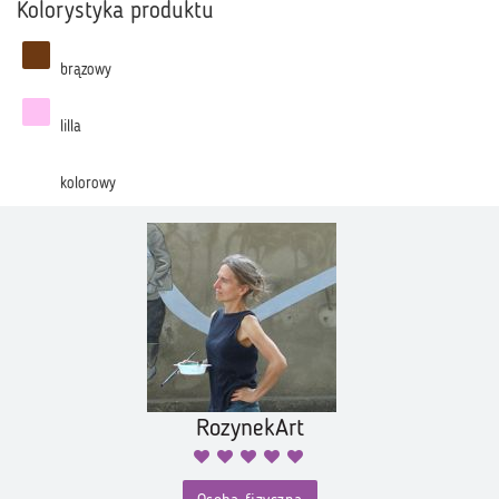
Kolorystyka produktu
brązowy
lilla
kolorowy
RozynekArt