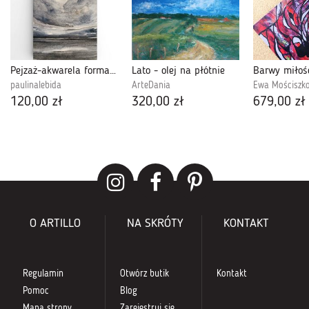
Pejzaż-akwarela formatu -A5..
Lato - olej na płótnie
Barwy miłoś
paulinalebida
ArteDania
Ewa Mościszk
120,00 zł
320,00 zł
679,00 zł
O ARTILLO
NA SKRÓTY
KONTAKT
Regulamin
Otwórz butik
Kontakt
Pomoc
Blog
Mapa strony
Zarejestruj się