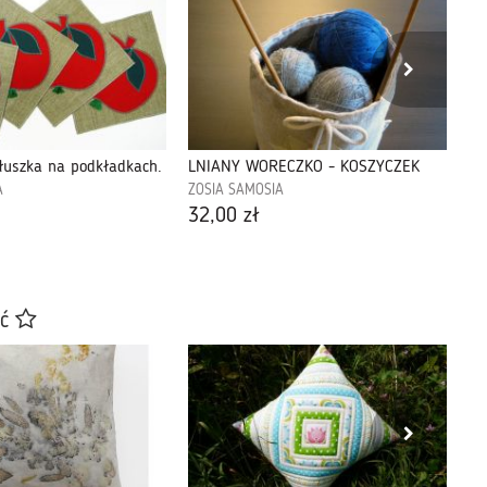
łuszka na podkładkach.
LNIANY WORECZKO - KOSZYCZEK
Ko
A
ZOSIA SAMOSIA
ZO
32,00 zł
50
ać