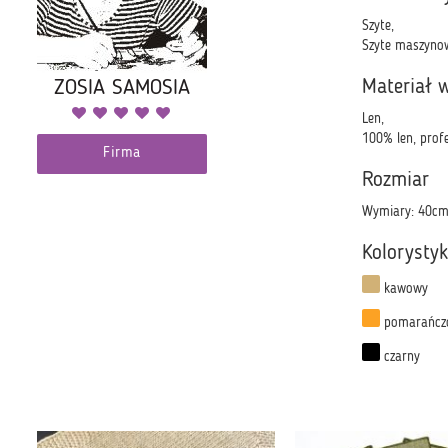
Szyte,
Szyte maszynow
ZOSIA SAMOSIA
Materiał 
Len,
100% len, profe
Firma
Rozmiar
Wymiary: 40cm 
Kolorysty
kawowy
pomarańcz
czarny