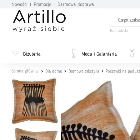
Nowości
Promocje
Darmowa dostawa
Bransoletki
Biżuteria
Moda i Galanteria
Strona główna
Dla domu
Domowe tekstylia
Poszewki na podusz