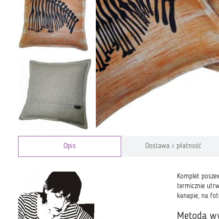
Opis
Dostawa i płatność
Komplet poszew
termicznie utr
kanapie, na fo
Metoda w