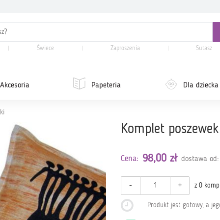
Świece
Zaproszenia
Sutasz
Akcesoria
Papeteria
Dla dziecka
ki
Komplet poszewek
98,00 zł
Cena:
dostawa od:
-
+
z 0 komp
Produkt jest gotowy, a je