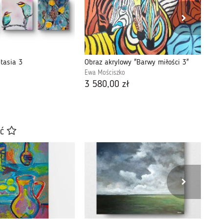
tasia 3
Obraz akrylowy "Barwy miłości 3"
To
Ewa Mościszko
Ew
3 580,00 zł
65
ać