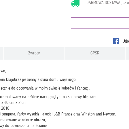
DARMOWA DOSTAWA już 
Udos
Zwroty
GPSR
two,
wia krajobraz jessienny z okna domu wiejskiego.
ecznie do obcowania w moim świecie kolorów i fantazji.
znie malowany na płótnie naciągniętym na sosnowy blejtram.
 x 40 cm x 2 cm
: 2016
l i tempera, farby wysokiej jakości L&B France oraz Winston and Newton.
omalowane w kolorze obrazu,
wy do powieszenia na ścianie.