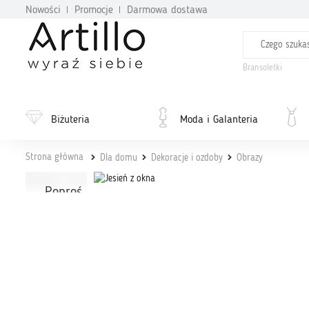
Nowości
Promocje
Darmowa dostawa
Bransoletki
Biżuteria
Moda i Galanteria
Strona główna
Dla domu
Dekoracje i ozdoby
Obrazy
Poproś
projektanta
o dodatkowe
zdjęcia