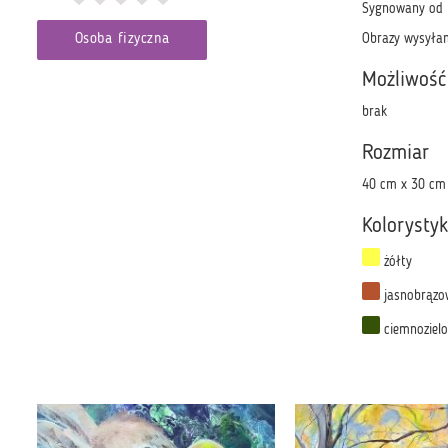
Sygnowany od f
Osoba fizyczna
Obrazy wysyłam
Możliwość
brak
Rozmiar
40 cm x 30 cm
Kolorysty
żółty
jasnobrązo
ciemnoziel