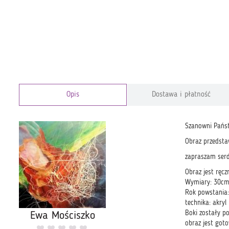
Opis
Dostawa i płatność
Szanowni Pańs
Obraz przedsta
zapraszam serd
Obraz jest ręc
Wymiary: 30cm
Rok powstania
technika: akry
Boki zostały p
Ewa Mościszko
obraz jest goto