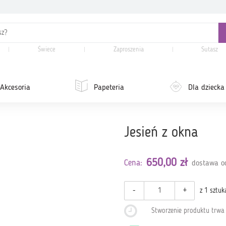
Świece
Zaproszenia
Sutasz
Akcesoria
Papeteria
Dla dziecka
Jesień z okna
650,00 zł
Cena:
dostawa od
-
+
z 1 sztuk
Stworzenie produktu trw