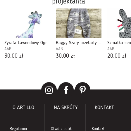
projektanta
Żyrafa Lawendowy Ogród - grzechotka (425426)
Baggy Szary przetarty jeans rozmiar 74 (697)
AAB
AAB
AAB
30,00 zł
30,00 zł
20,00 zł
O ARTILLO
NA SKRÓTY
KONTAKT
Regulamin
Otwórz butik
Kontakt