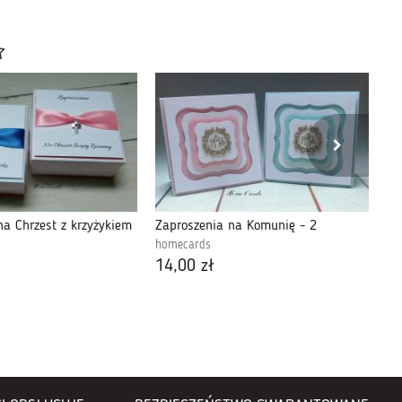
na Chrzest z krzyżykiem
Zaproszenia na Komunię - 2
Za
homecards
ho
14,00 zł
7,