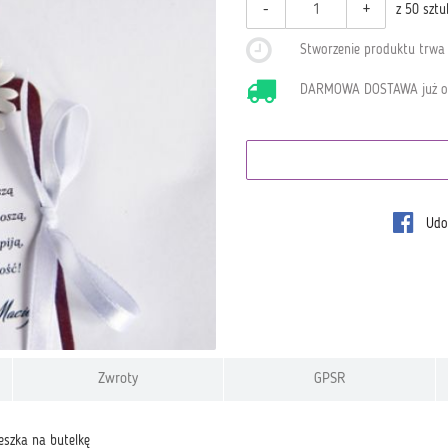
-
+
z 50 sztu
Stworzenie produktu trw
DARMOWA DOSTAWA już 
Udos
Zwroty
GPSR
eszka na butelkę