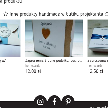
ka produktu
Inne produkty handmade w butiku projektanta
ę a7
Zaproszenia ślubne pudełko, box, eko 2
Zaproszenia 
homecards
homecards
12,00 zł
12,50 zł