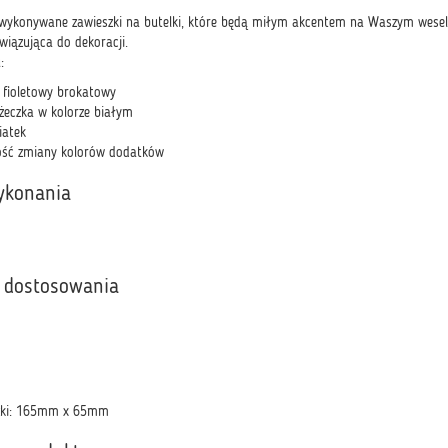
e wykonywane zawieszki na butelki, które będą miłym akcentem na Waszym wese
awiązująca do dekoracji.
:
: fioletowy brokatowy
eczka w kolorze białym
iatek
wość zmiany kolorów dodatków
ykonania
 dostosowania
zki: 165mm x 65mm