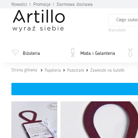
Nowości
Promocje
Darmowa dostawa
Bransoletki
Biżuteria
Moda i Galanteria
Strona główna
Papeteria
Pozostałe
Zawieszki na butelki