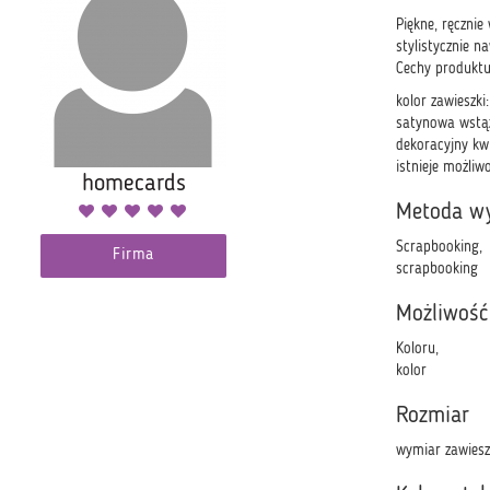
Piękne, ręczni
stylistycznie n
Cechy produktu
kolor zawieszki
satynowa wstąż
dekoracyjny kw
istnieje możli
homecards
Metoda w
Scrapbooking,
Firma
scrapbooking
Możliwość
Koloru,
kolor
Rozmiar
wymiar zawies