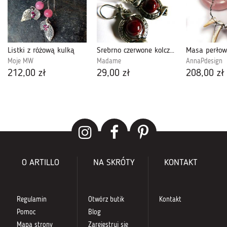
Listki z różową kulką
Srebrno czerwone kolczyki w stylu retro
Moje MW
Madame
AnnaPdesign
212,00 zł
29,00 zł
208,00 zł
O ARTILLO
NA SKRÓTY
KONTAKT
Regulamin
Otwórz butik
Kontakt
Pomoc
Blog
Mapa strony
Zarejestruj się