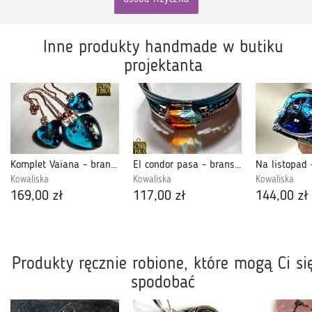
Inne produkty handmade w butiku
projektanta
Komplet Vaiana - bransoletka i kolczyki
El condor pasa - bransoletka z żywicy i rzemieni
Kowaliska
Kowaliska
Kowaliska
169,00 zł
117,00 zł
144,00 zł
Produkty ręcznie robione, które mogą Ci si
spodobać