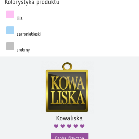
Kolorystyka produktu
lilla
szaroniebieski
srebrny
Kowaliska
Osoba fizyczna