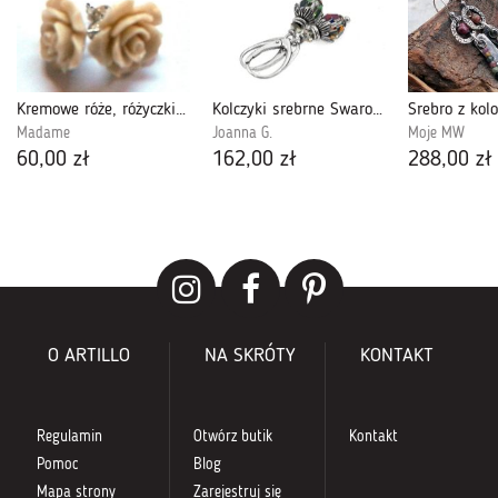
Kremowe róże, różyczki z korala, kolczyki na srebrnych sztyftach
Kolczyki srebrne Swarovski vitrail medium
Madame
Joanna G.
Moje MW
60,00 zł
162,00 zł
288,00 zł
O ARTILLO
NA SKRÓTY
KONTAKT
Regulamin
Otwórz butik
Kontakt
Pomoc
Blog
Mapa strony
Zarejestruj się