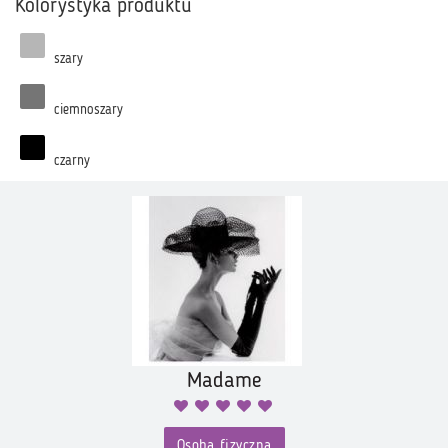
Kolorystyka produktu
szary
ciemnoszary
czarny
Madame
Osoba fizyczna