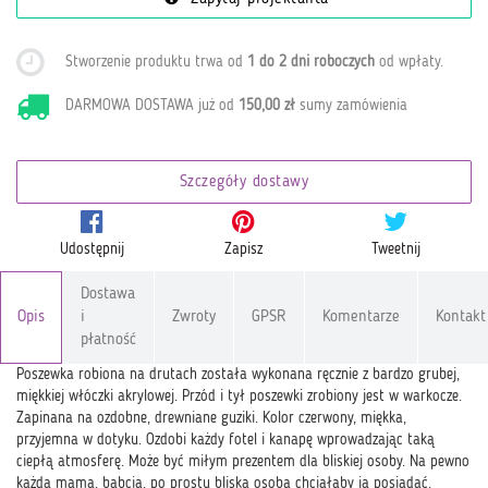
Stworzenie produktu trwa od
1 do 2 dni roboczych
od wpłaty
.
DARMOWA DOSTAWA już od
150,00 zł
sumy zamówienia
Szczegóły dostawy
Udostępnij
Zapisz
Tweetnij
Dostawa
Opis
i
Zwroty
GPSR
Komentarze
Kontakt
płatność
Poszewka robiona na drutach została wykonana ręcznie z bardzo grubej,
miękkiej włóczki akrylowej. Przód i tył poszewki zrobiony jest w warkocze.
Zapinana na ozdobne, drewniane guziki. Kolor czerwony, miękka,
przyjemna w dotyku. Ozdobi każdy fotel i kanapę wprowadzając taką
ciepłą atmosferę. Może być miłym prezentem dla bliskiej osoby. Na pewno
każda mama, babcia, po prostu bliska osoba chciałaby ją posiadać.