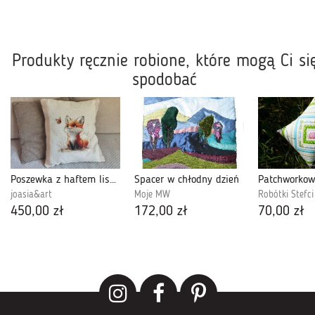
Produkty ręcznie robione, które mogą Ci si
spodobać
Poszewka z haftem liska do poduszki dekoracyjnej
Spacer w chłodny dzień
Patchworkow
joasia&art
Moje MW
Robótki Stefci
450,00 zł
172,00 zł
70,00 zł