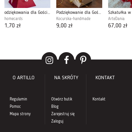
odziękowania dla Gości piramidki
Podziękowanie dla Gości Komunia PK210303
Szkatułka w
homecards
Kocurska-handmade
ArteDania
1,70 zł
9,00 zł
67,00 zł
O ARTILLO
NA SKRÓTY
KONTAKT
Regulamin
Otwórz butik
Kontakt
Pomoc
Blog
Mapa strony
Zarejestruj się
Zaloguj