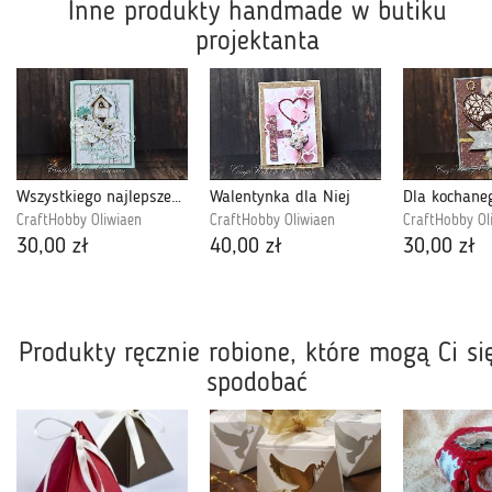
Inne produkty handmade w butiku
projektanta
Wszystkiego najlepszego - ptaszek w budce
Walentynka dla Niej
Dla kochane
CraftHobby Oliwiaen
CraftHobby Oliwiaen
CraftHobby Ol
30,00 zł
40,00 zł
30,00 zł
Produkty ręcznie robione, które mogą Ci si
spodobać