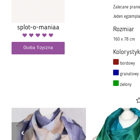
Zalecane prani
Jeden egzempla
splot-o-maniaa
Rozmiar
160 x 78 cm
Osoba fizyczna
Kolorysty
bordowy
granatowy
zielony