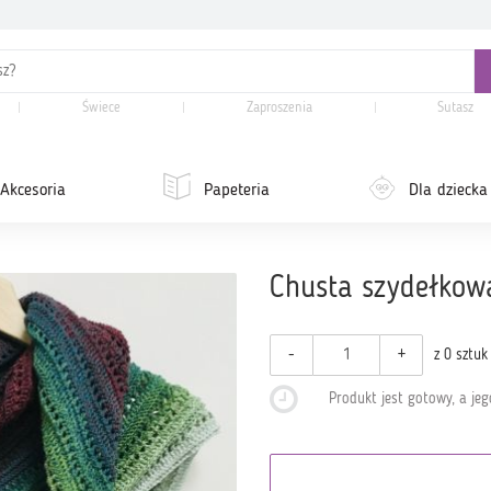
Świece
Zaproszenia
Sutasz
Akcesoria
Papeteria
Dla dziecka
Chusta szydełko
-
+
z 0 sztuk
Produkt jest gotowy, a je