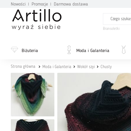
Nowości
Promocje
Darmowa dostawa
Bransoletki
Biżuteria
Moda i Galanteria
Strona główna
Moda i Galanteria
Wokół szyi
Chusty