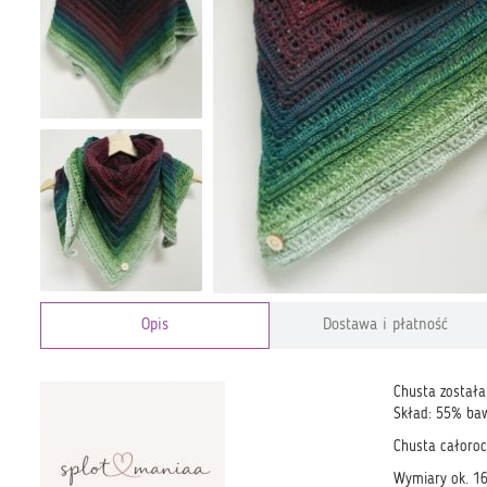
Opis
Dostawa i płatność
Chusta została
Skład: 55% baw
Chusta całorocz
Wymiary ok. 1