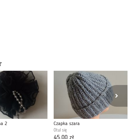
na 2
Czapka szara
Op
Otul się
Otu
45,00 zł
32