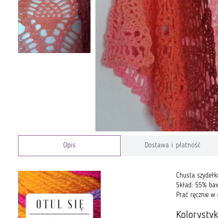
Opis
Dostawa i płatność
Chusta szydełk
Skład: 55% ba
Prać ręcznie w 
Kolorysty