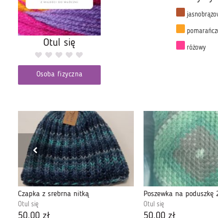
jasnobrązo
pomarańcz
Otul się
różowy
Osoba fizyczna
Czapka z srebrna nitką
Poszewka na poduszkę 
Otul się
Otul się
50,00 zł
50,00 zł