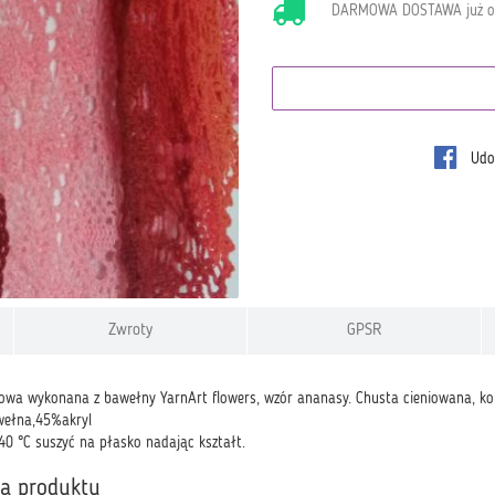
DARMOWA DOSTAWA już 
Udos
Zwroty
GPSR
owa wykonana z bawełny YarnArt flowers, wzór ananasy. Chusta cieniowana, ko
wełna,45%akryl
40 °C suszyć na płasko nadając kształt.
ka produktu