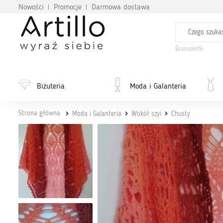
Nowości
Promocje
Darmowa dostawa
Bransoletki
Biżuteria
Moda i Galanteria
Strona główna
Moda i Galanteria
Wokół szyi
Chusty