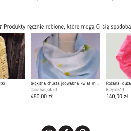
Produkty ręcznie robione, które mogą Ci się spodob
tki
błękitna chusta jedwabna kwiat mirabelki, 90x90cm
dorotawojcik.art
RozynekArt
480,00 zł
140,00 zł