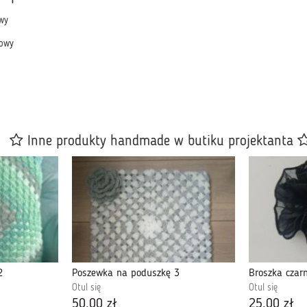
wy
owy
Inne produkty handmade w butiku projektanta
2
Poszewka na poduszkę 3
Broszka czar
Otul się
Otul się
50,00 zł
25,00 zł