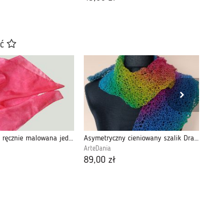
ać
Różana, duża ręcznie malowana jedwabna chusta w odcieniach różu i czerwieni
Asymetryczny cieniowany szalik Dragon
Zi
ArteDania
€w
89,00 zł
22