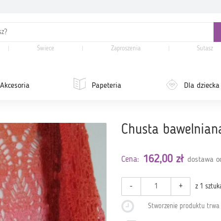
Świece
Zaproszenia
Sutasz
Akcesoria
Papeteria
Dla dziecka
Chusta bawelnian
162,00 zł
Cena:
dostawa od
-
+
z 1 sztuk
Stworzenie produktu trw