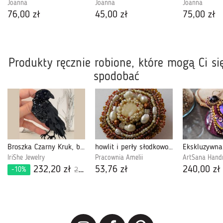
Joanna
Joanna
Joanna
76,00 zł
45,00 zł
75,00 zł
Produkty ręcznie robione, które mogą Ci si
spodobać
Broszka Czarny Kruk, biżuteria autorska
howlit i perły słodkowodne
IriShe Jewelry
Pracownia Amelii
ArtSana Han
232,20 zł
53,76 zł
240,00 zł
-10%
258,00 zł