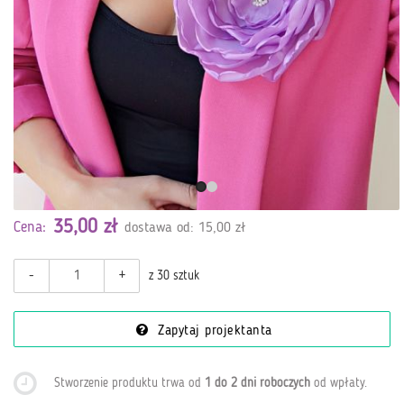
35,00 zł
Cena:
dostawa od: 15,00 zł
-
+
z 30 sztuk
Zapytaj projektanta
Stworzenie produktu trwa od
1 do 2 dni roboczych
od wpłaty
.