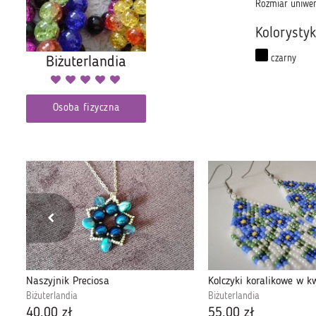
Rozmiar uniwer
Kolorysty
czarny
Biżuterlandia
Osoba fizyczna
mi
Naszyjnik Preciosa
Kolczyki koralikowe w k
Biżuterlandia
Biżuterlandia
40,00 zł
55,00 zł