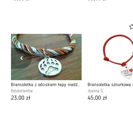
Bransoletka - Jeleń 2 - brązowa, brąz
Bransoletka z odciskiem łapy niedźwiedzia
Biżuterlandia
Joanna G.
23,00 zł
45,00 zł