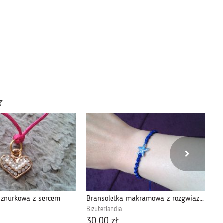
sznurkowa z sercem
Bransoletka makramowa z rozgwiazdą
Br
Biżuterlandia
Biż
30,00 zł
24