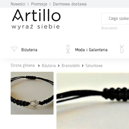
Nowości
Promocje
Darmowa dostawa
Bransoletki
Biżuteria
Moda i Galanteria
Strona główna
Biżuteria
Bransoletki
Sznurkowe