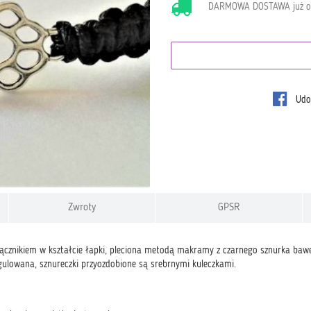
DARMOWA DOSTAWA już 
Udos
Zwroty
GPSR
łącznikiem w kształcie łapki, pleciona metodą makramy z czarnego sznurka baw
gulowana, sznureczki przyozdobione są srebrnymi kuleczkami.