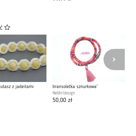
ać
utasz z jadeitami
bransoletka sznurkowa'
Br
NellArtdesign
Ba
50,00 zł
13