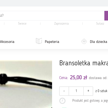
Świece
Zaproszenia
Sutasz
Akcesoria
Papeteria
Dla dziecka
Bransoletka makr
25,00 zł
Cena:
dostawa od:
-
+
z 0 sztuk
Produkt jest gotowy, a je