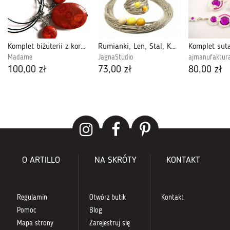
Komplet biżuterii z koralem, wisiorek i kolczyki
Rumianki, Len, Stal, Korale drewniane
Madame
JagnaStudio
ajmanufaktur
100,00 zł
73,00 zł
80,00 zł
O ARTILLO
NA SKRÓTY
KONTAKT
Regulamin
Otwórz butik
Kontakt
Pomoc
Blog
Mapa strony
Zarejestruj się