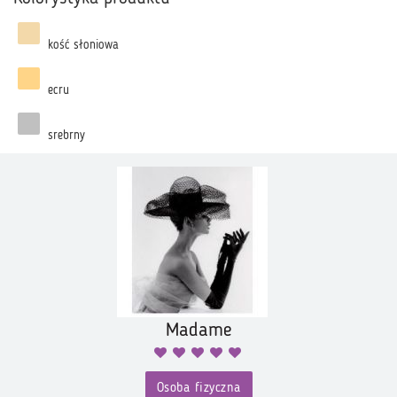
kość słoniowa
ecru
srebrny
Madame
Osoba fizyczna