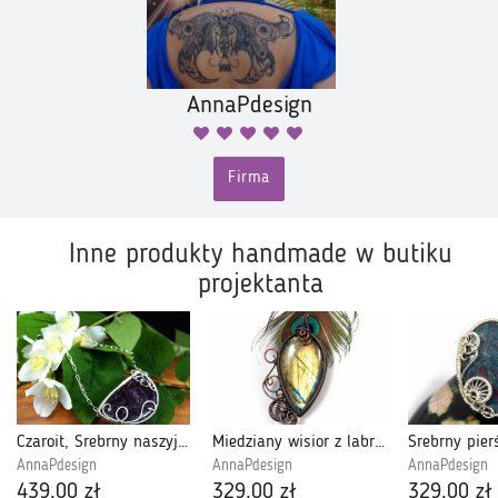
AnnaPdesign
Firma
Inne produkty handmade w butiku
projektanta
Czaroit, Srebrny naszyjnik z czaroitem
Miedziany wisior z labradorytem orange
AnnaPdesign
AnnaPdesign
AnnaPdesign
439,00 zł
329,00 zł
329,00 zł