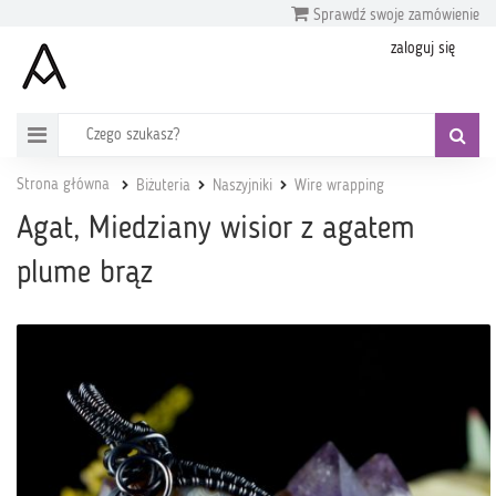
Sprawdź swoje zamówienie
zaloguj się
Strona główna
Biżuteria
Naszyjniki
Wire wrapping
Agat, Miedziany wisior z agatem
plume brąz