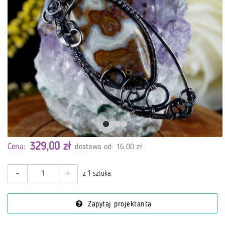
329,00 zł
Cena:
dostawa od: 16,00 zł
-
+
z 1 sztuka
Zapytaj projektanta