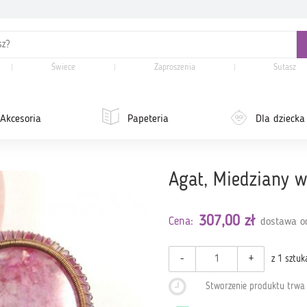
Świece
Zaproszenia
Sutasz
Akcesoria
Papeteria
Dla dziecka
Agat, Miedziany w
307,00 zł
Cena:
dostawa od
-
+
z 1 sztuk
Stworzenie produktu trw