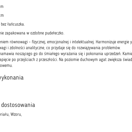
cm
 cm
 bez łańcuszka.
anie zapakowana w ozdobne pudełeczko.
niem równowagi - fizycznej, emocjonalnej i intelektualnej. Harmonizuje energie 
agi i zdolności analityczne, co przydaje się do rozwiązywania problemów.
namawia noszącego go do śmiałego wyrażania się i pokonania uprzedzeń. Kamień
pięcie po przejściach z przeszłości. Na poziomie duchowym agat zwiększa świad
howemu.
wykonania
 dostosowania
riału, Wzoru,