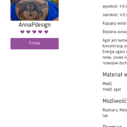
wysokość: 4.9 
szerokość: 4.0
Kupujesz wisior
AnnaPdesign
Biżuteria zost
Agat jest kamie
Firma
koncentrację uw
Energia agatu 
nowa, usuwa na
rozwojowi duc
Materiał 
Miedź,
miedź, agat
Możliwość
Rozmiaru, Mate
tak