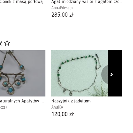
Srebrny pierścionek z masą perłową zielony
Agat miedziany wisior z agatem czerwonym
AnnaPdesign
An
285,00 zł
29
ać
Naszyjnik z naturalnych Apatytów i miedzi
Naszyjnik z jadeitem
czek
AnulKA
120,00 zł