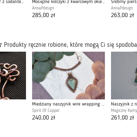
Drzewko Szczęścia wisior z sodalitem owal
Mosiężne kolczyki z kwarcowym okiem boho
AnnaPdesign
AnnaPdesign
285,00 zł
263,00 zł
Produkty ręcznie robione, które mogą Ci się spodob
Miedziany naszyjnik wire wrapping z amazonitem #507
Spirit Of Copper
Magiczny Kamy
240,00 zł
261,00 zł