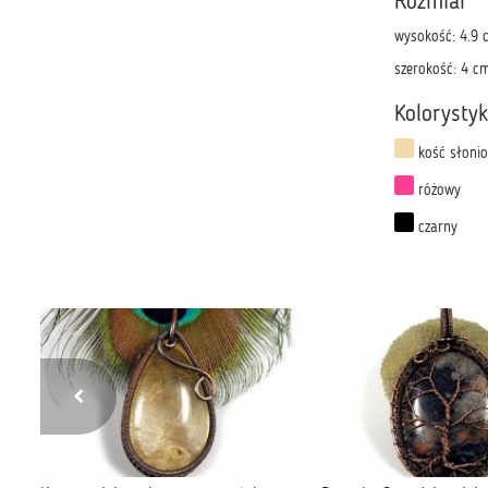
Rozmiar
wysokość: 4.9 
szerokość: 4 c
Kolorysty
kość słoni
różowy
czarny