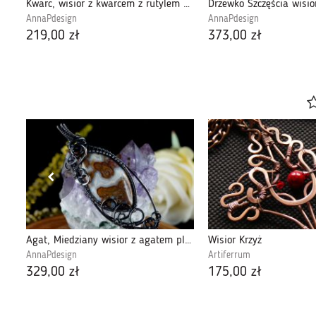
Agat, Miedziany wisior z agatem plume brąz
Kwarc, wisior z kwarcem z rutylem miedziany
AnnaPdesign
AnnaPdesign
219,00 zł
373,00 zł
Agat, Miedziany wisior z agatem plume brąz
Wisior Krzyż
AnnaPdesign
Artiferrum
329,00 zł
175,00 zł