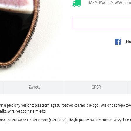
DARMOWA DOSTAWA już 
Udos
Zwroty
GPSR
ernie pleciony wisior z plastrem agatu różowo czarno białego. Wisior zaprojek
niką wire-wrapping z miedzi.
a, polerowane i przecierane (czerniona). Dzięki procesowi czernienia wszystkie