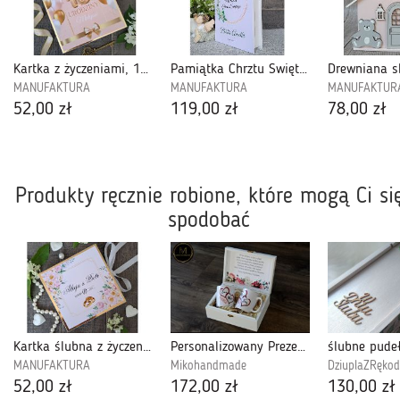
Kartka z życzeniami, 18 urodziny, pudełko na pieniądze-18U05
Pamiątka Chrztu Świętego, Biblia -BCHN6
MANUFAKTURA
MANUFAKTURA
MANUFAKTUR
52,00 zł
119,00 zł
78,00 zł
Produkty ręcznie robione, które mogą Ci si
spodobać
Kartka ślubna z życzeniami, Pamiątka ślubu, pudełko na pieniądze-PPS2304
Personalizowany Prezent ślubny dla Nowożeńców
MANUFAKTURA
Mikohandmade
DziuplaZRękod
52,00 zł
172,00 zł
130,00 zł