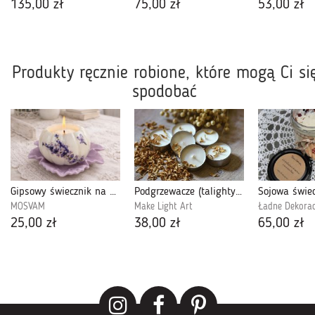
135,00 zł
75,00 zł
53,00 zł
Produkty ręcznie robione, które mogą Ci si
spodobać
Gipsowy świecznik na podstawce w stylu prowansalskim z lawendowym dekorem, ręcznie wykonany
Podgrzewacze (talighty) Cytrynowy zapach
MOSVAM
Make Light Art
Ładne Dekorac
25,00 zł
38,00 zł
65,00 zł