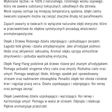
Wykonane ręcznie i w 100% z naturalnego, roślinnego wosku sojowego,
który nie zawiera substancji toksycznych, szkodliwych dla zdrowia.
Wosk sojowy cechuje się mniejszą temperaturą spalania, dzięki czemu
świecami sojowymi można się cieszyć znacznie dłużej niż parafinowymi.
Zapach zawarty w świecach to wyłącznie naturalne olejki eteryczne, które
w przeciwieństwie do olejków syntetycznych posiadają właściwości
aromaterapeutyczne.
Olejek z Drzewa Różanego działa odprężająco i pobudzająco zarazem.
Łagodzi bóle głowy i działa antydepresyjnie. Jako afrodyzjak podnosi
libido oraz aktywność seksualną. Aromat olejku sprzyja atmosferze
zmysłowości i pobudza wyobraźnię erotyczną.
Olejek Ylang-Ylang podobnie jak drzewo różane jest znanym afrodyzjakiem.
Pomaga pobudzić erogenne sfery ciała oraz zmysły. Rozluźnia ciało oraz
umysł. Pomaga zwiększyć libido, którego spadek jest spowodowany
stresem oraz nadmiarem obowiązków. Ponadto olejek ten obniża ciśnienie
krwi i reguluje pracę serca. Działa uspokajająco i odprężająco. Koi nerwy
oraz pomaga zasnąć.
Olejek Lawendowy działa uspokajająco i wyciszająco. Koi nerwy i
harmonizuje umysł. Pomaga w walce ze stresem. Odpręża i relaksuje.
Pięknie aromatyzuje przestrzeń.