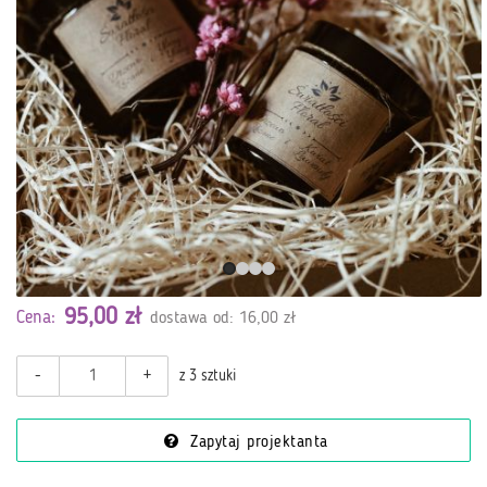
95,00 zł
Cena:
dostawa od: 16,00 zł
-
+
z 3 sztuki
Zapytaj projektanta