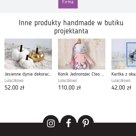
Firma
Inne produkty handmade w butiku
projektanta
Jesienne dynie dekoracyjne złoto-biel GOTOWE
Konik Jednorożec Cleo przytulanka róż GOTOWA
Lulaczkowo
Lulaczkowo
Lulaczkowo
52,00 zł
110,00 zł
42,00 zł