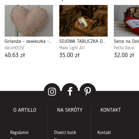
Girlanda - zawieszka - serduszka
SOJOWA TABLICZKA DO SZAFY O ZAPACHU LAWENDY
Serce na Dzi
decoHOUSE
Make Light Art
Petite Decor
40,63 zł
35,00 zł
32,00 zł
O ARTILLO
NA SKRÓTY
KONTAKT
Regulamin
Otwórz butik
Kontakt