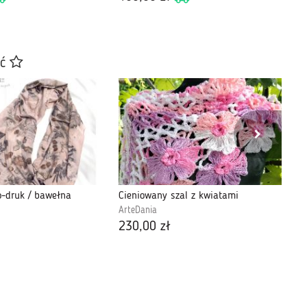
ać
o-druk / bawełna
Cieniowany szal z kwiatami
ArteDania
do
230,00 zł
42