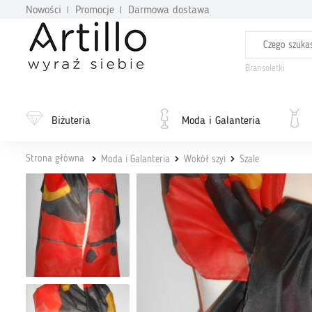
Nowości
Promocje
Darmowa dostawa
Bransoletki
Biżuteria
Moda i Galanteria
Strona główna
Moda i Galanteria
Wokół szyi
Szale