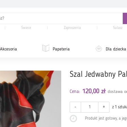
Świece
Zaproszenia
Sutasz
Akcesoria
Papeteria
Dla dziecka
Szal Jedwabny P
120,00 zł
Cena:
dostawa od
-
+
z 1 sztuk
Produkt jest gotowy, a je