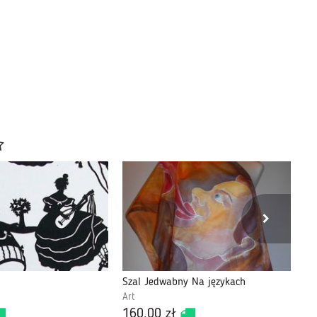
Szal Jedwabny Na językach
Ke
Art
Ar
160,00 zł
80