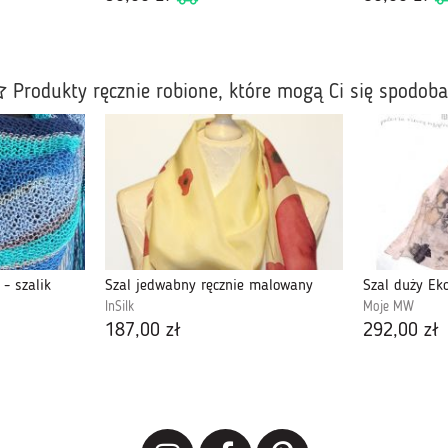
Produkty ręcznie robione, które mogą Ci się spodob
- szalik
Szal jedwabny ręcznie malowany
Szal duży Ek
InSilk
Moje MW
187,00 zł
292,00 zł