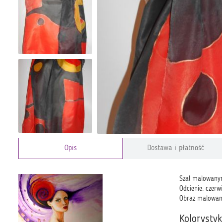
Opis
Dostawa i płatność
Szal malowanyr
Odcienie: czerw
Obraz malowany
Kolorysty