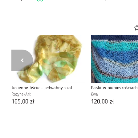
Kolorowy masywny szal w stylu Boho.
Jesienne liście - jedwabny szal
Paski w niebieskościach 
RozynekArt
€wa
165,00 zł
120,00 zł