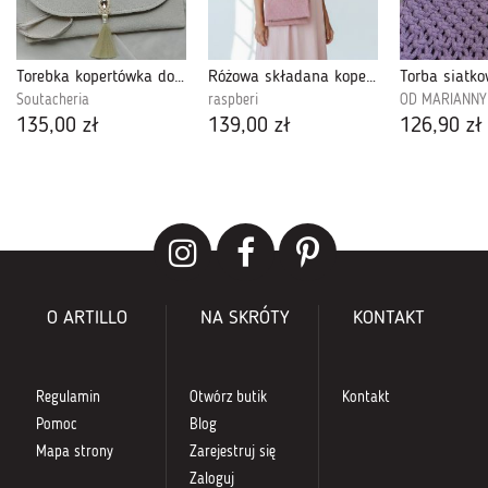
Torebka kopertówka do ręki ecru beż nude
Różowa składana kopertówka baranek
Torba siatk
Soutacheria
raspberi
OD MARIANNY
135,00 zł
139,00 zł
126,90 zł
O ARTILLO
NA SKRÓTY
KONTAKT
Regulamin
Otwórz butik
Kontakt
Pomoc
Blog
Mapa strony
Zarejestruj się
Zaloguj