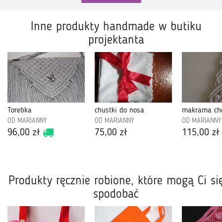
Inne produkty handmade w butiku
projektanta
Torebka
chustki do nosa
makrama ch
OD MARIANNY
OD MARIANNY
OD MARIANNY
96,00 zł
75,00 zł
115,00 zł
Produkty ręcznie robione, które mogą Ci si
spodobać