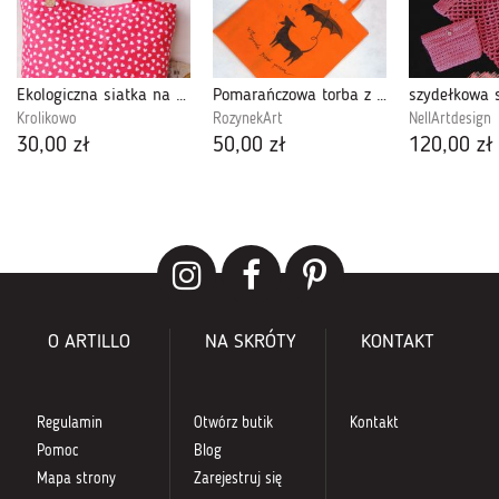
Ekologiczna siatka na zakupy: walentynki, serduszka
Pomarańczowa torba z psem malowana
Krolikowo
RozynekArt
NellArtdesign
30,00 zł
50,00 zł
120,00 zł
O ARTILLO
NA SKRÓTY
KONTAKT
Regulamin
Otwórz butik
Kontakt
Pomoc
Blog
Mapa strony
Zarejestruj się