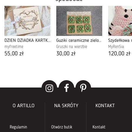
DZIEŃ DZIADKA KARTKA NA ZDJĘCIE
Guziki ceramiczne zielone
myfreetime
Gruszki na wierzbie
MyRenSia
55,00 zł
30,00 zł
120,00 zł
O ARTILLO
NA SKRÓTY
KONTAKT
Regulamin
Otwórz butik
Kontakt