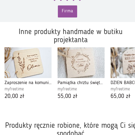
Firma
Inne produkty handmade w butiku
projektanta
Zaproszenie na komunię drewniane #3
Pamiątka chrztu świętego pudełko
myfreetime
myfreetime
myfreetime
20,00 zł
55,00 zł
65,00 zł
Produkty ręcznie robione, które mogą Ci si
spodobać