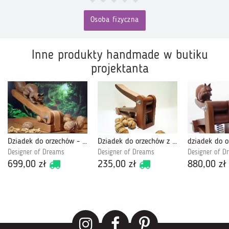
Osoba fizyczna
Inne produkty handmade w butiku
projektanta
Dziadek do orzechów - rzeźbiona wiewiórka
Dziadek do orzechów z drewna, bardzo "silny"
Designer of Dreams
Designer of Dreams
Designer of D
699,00 zł
235,00 zł
880,00 zł