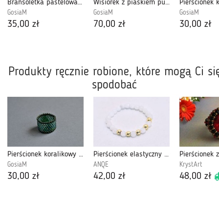
Bransoletka pastelowa 4
Wisiorek z piaskiem pustyni
GosiaM
GosiaM
GosiaM
35,00 zł
70,00 zł
30,00 zł
Produkty ręcznie robione, które mogą Ci si
spodobać
Pierścionek koralikowy zielony 12
Pierścionek elastyczny kam księżycowy -model2
GosiaM
ANQE
KrystArt
30,00 zł
42,00 zł
48,00 zł