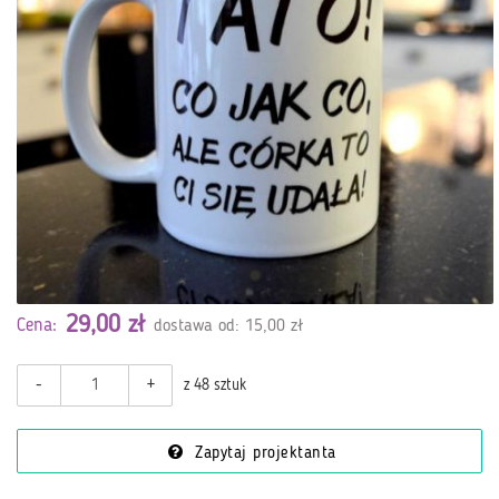
29,00 zł
Cena:
dostawa od: 15,00 zł
-
+
z 48 sztuk
Zapytaj projektanta