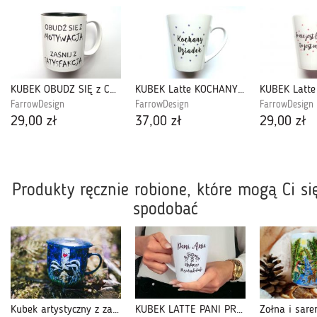
KUBEK OBUDŹ SIĘ z CZARNYM WNĘTRZEM
KUBEK Latte KOCHANY DZIADEK
KUBEK Latte
FarrowDesign
FarrowDesign
FarrowDesign
29,00 zł
37,00 zł
29,00 zł
Produkty ręcznie robione, które mogą Ci si
spodobać
Kubek artystyczny z zaparzaczem - Zakochane borsuki
KUBEK LATTE PANI PRZEDSZKOLANKA