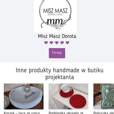
Misz Masz Dorota
Firma
Inne produkty handmade w butiku
projektanta
Koszyk - taca ze sznurka 30cmx6cm
Podkładka okrągła ze sznurka 17cm