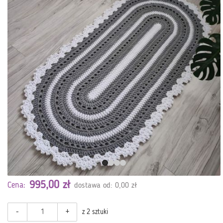
995,00 zł
Cena:
dostawa od: 0,00 zł
-
+
z 2 sztuki