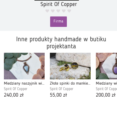
Spirit Of Copper
Firma
Inne produkty handmade w butiku
projektanta
Miedziany naszyjnik wire wrapping z opalem owyhee #501
Złote spinki do mankietów koszuli z czarno-złotym oczkiem #63
Spirit Of Copper
Spirit Of Copper
Spirit Of Copp
240,00 zł
55,00 zł
200,00 zł