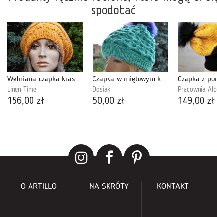
spodobać
Wełniana czapka krasnalka robiona na drutach
Czapka w miętowym kolorze z pomponem
Linen Time
Dosiak
Pracownia Alb
156,00 zł
50,00 zł
149,00 zł
O ARTILLO
NA SKRÓTY
KONTAKT