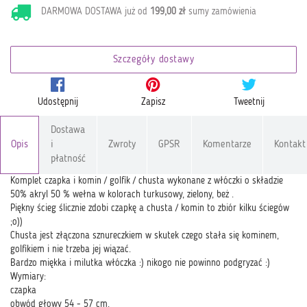
DARMOWA DOSTAWA już od
199,00 zł
sumy zamówienia
Szczegóły dostawy
Udostępnij
Zapisz
Tweetnij
Dostawa
Opis
i
Zwroty
GPSR
Komentarze
Kontakt
płatność
Komplet czapka i komin / golfik / chusta wykonane z włóczki o składzie
50% akryl 50 % wełna w kolorach turkusowy, zielony, beż .
Piękny ścieg ślicznie zdobi czapkę a chusta / komin to zbiór kilku ściegów
;o))
Chusta jest złączona sznureczkiem w skutek czego stała się kominem,
golfikiem i nie trzeba jej wiązać.
Bardzo miękka i milutka włóczka :) nikogo nie powinno podgryzać :)
Wymiary:
czapka
obwód głowy 54 - 57 cm.