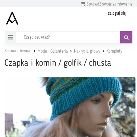
Sprawdź swoje zamówienie
zaloguj się
Strona główna
Moda i Galanteria
Nakrycia głowy
Komplety
Czapka i komin / golfik / chusta