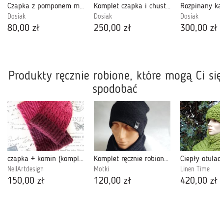
Czapka z pomponem mięta z kremem
Komplet czapka i chusta w niebieskim i beżu
Dosiak
Dosiak
Dosiak
80,00 zł
250,00 zł
300,00 zł
Produkty ręcznie robione, które mogą Ci si
spodobać
czapka + komin (komplet)
Komplet ręcznie robiony na drutach z alpaką, czarny.
NellArtdesign
Motki
Linen Time
150,00 zł
120,00 zł
420,00 zł