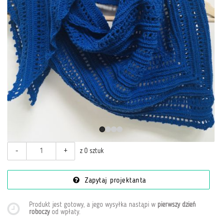
-
+
z 0 sztuk
Zapytaj projektanta
Produkt jest gotowy, a jego wysyłka nastąpi w
pierwszy dzień
roboczy
od wpłaty
.