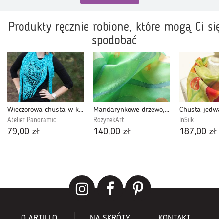
Produkty ręcznie robione, które mogą Ci si
spodobać
Wieczorowa chusta w kwiaty
Mandarynkowe drzewo, jedwabna chusta malowana
Atelier Panoramic
RozynekArt
InSilk
79,00 zł
140,00 zł
187,00 zł
O ARTILLO
NA SKRÓTY
KONTAKT