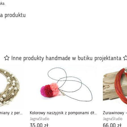
uka.
ka produktu
Inne produkty handmade w butiku projektanta
Bialejanna - naszyjnik lniany z perełką
Kolorowy naszyjnik z pomponami długi lekki
JagnaStudio
JagnaStudio
35,00 zł
66,00 zł