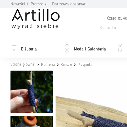
Nowości
Promocje
Darmowa dostawa
Bransoletki
Biżuteria
Moda i Galanteria
Strona główna
Biżuteria
Broszki
Przypinki