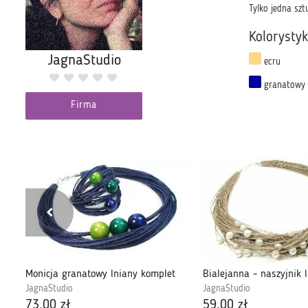
Tylko jedna szt
Kolorysty
JagnaStudio
ecru
granatowy
Firma
Naszyjnik złoty koral len stal szlachetna
Monicja granatowy lniany komplet
JagnaStudio
JagnaStudio
73,00 zł
59,00 zł