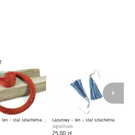
Żurawinowy – len – stal szlachetna biżuteria
Lazurowy – len – stal szlachetna
St
JagnaStudio
Ja
25,00 zł
25