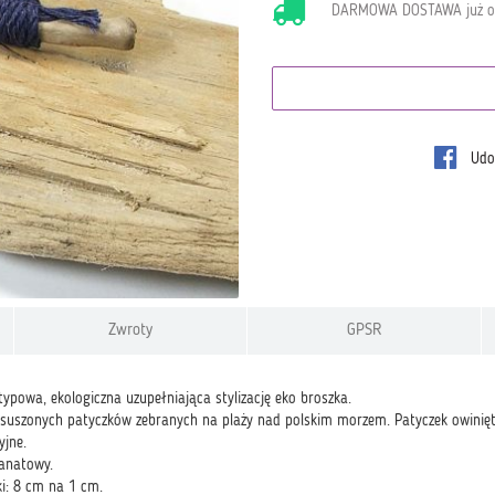
DARMOWA DOSTAWA już 
Udos
Zwroty
GPSR
ypowa, ekologiczna uzupełniająca stylizację eko broszka.
uszonych patyczków zebranych na plaży nad polskim morzem. Patyczek owinięty 
yjne.
ranatowy.
ki: 8 cm na 1 cm.