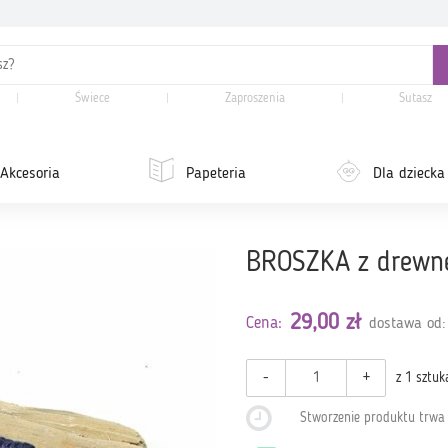
Świece
Zaproszenia
Sutasz
Akcesoria
Papeteria
Dla dziecka
BROSZKA z drewne
29,00 zł
Cena:
dostawa od:
-
+
z 1 sztuk
Stworzenie produktu trw