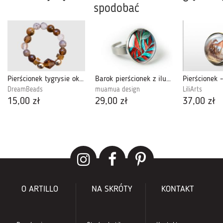
spodobać
Pierścionek tygrysie oko większy
Barok pierścionek z ilustracją
DreamBeads
muamua design
LiliArts
15,00 zł
29,00 zł
37,00 zł
O ARTILLO
NA SKRÓTY
KONTAKT